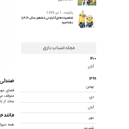
یکشنبه ، 1 تیر 1399
شخصیت های کارتونی مشهور سال ۲۰۲۰ را
بشناسید
مجله اسباب بازی
۱۴۰۰
آبان
(۱)
۱۳۹۹
صندلی 
بهمن
(۱)
فضای مهما
متوقف می‌
دی
(۱)
بماند از ب
آبان
(۲)
مانند ح
مهر
(۱)
همه حیوان
شهریور
(۵)