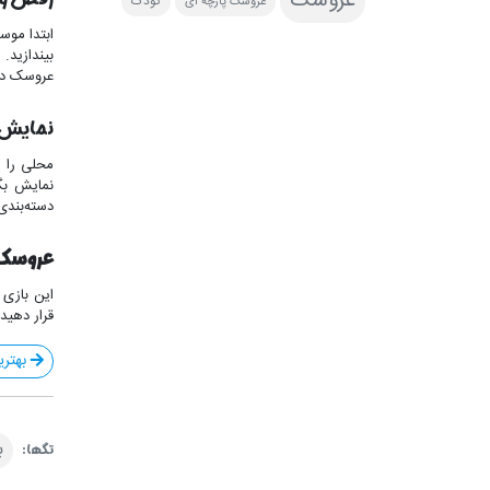
عروسک
عروسک پارچه ای
کودک
ابتدا موس
بیندازید.
عروسک در 
نمایش 
محلی را ه
نمایش بگذ
دسته‌بندی 
عروسک پ
این بازی 
قرار دهید
بهتری
ب
تگ‎ها: