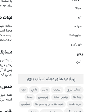
به سمت سب
بزند چه ح
مرداد
(۳)
نجات ح
تیر
(۴)
نجات حیوا
خرداد
(۵)
مجزا کنید
اردیبهشت
درخت، خرس
(۳)
نجات دهند
فروردین
(۵)
مسابقه
۱۳۹۶
آبان
(۱)
وقتی فریا
پس ‌از آن
زمانی که 
پربازدید های مجله اسباب بازی
حدس بز
اسباب بازی
بازی
باربی
انتخاب
بچه
همه حیوان
پولیشی
بهترین_هدیه
جدید
بچه ها
کیسه ببرن
خرید_هدیه
خرید_هدیه_برای_خانم_ها
سرگرمی
رقص و 