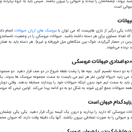
د بروند، چشمانشان را ببندند و حیوانی را بیرون بکشند. سپس باید به گروه برگردند و
یوانی است.
یوانات
نات یکی درگیر از بازی هاییست که می توان با
عروسک های ارزان حیوانات
انجام داد
 که تعداد مساوی برای هر دسته داشته باشید. حیوانات عروسکی را در وضعیت نامساعدی که 
 در حصار گیرکرده، خوک بین متکاهای مبل فرورفته و غیره). هر دسته باید به همان ت
 برنده می‌شوند.
 دو امدادی حیوانات عروسکی
د می ‌زنید «برو!» اولین نفر هر تیم می ‌بایست به سمت مجموعه عروسک‌ ها بدوند، یک
 باید به سمت تیم خود بدون اینکه حیوانات خود را بیندازند مسابقه بدهند. وقتی دوباره 
همه حیوانات جمع‌ آوری شوند به شکل دو به دو ادامه پیدا می‌کند. اولین تیمی که ع
نید کدام حیوان است
ات عروسکی که دارید را بردارید و درون یک کیسه بزرگ قرار دهید. یکی ‌یکی چشمان با
د و حیوانی را به‌ صورت تصادفی بیرون بکشند. آنها یک دقیقه وقت دارند که حیوان م
درجا خشک ‌زدن با حیوان عروسکی