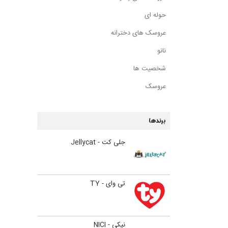
حوله ای
عروسک های دخترانه
نانو
شخصیت ها
عروسک
برندها
جلی کت - Jellycat
تی وای - TY
نیکی - NICI