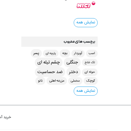
نمایش همه
برچسب های محبوب
پسر
اسب
آویزدار
بچه
پارچه ای
جنگلی
چشم تیله ای
تک شاخ
دختر
ضد حساسیت
حوله ای
مخملی
کوچک
مزرعه-اهلی
نانو
نمایش همه
خرید آس