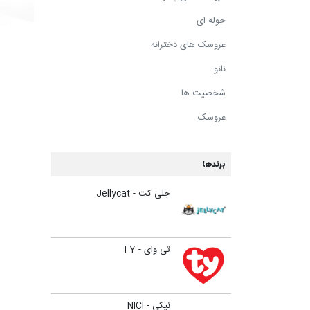
حوله ای
عروسک های دخترانه
نانو
شخصیت ها
عروسک
برندها
جلی کت - Jellycat
تی وای - TY
نیکی - NICI