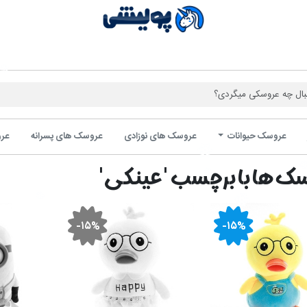
فروشگاه 
عروسک حیوانات
عروسک های نوزادی
عروسک های پسرانه
عرو
ک ها با برچسب 'عینکی'
-۱۵%
-۱۵%