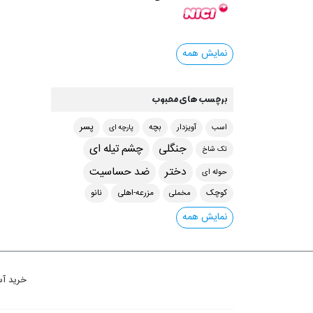
نمایش همه
برچسب های محبوب
پسر
اسب
آویزدار
بچه
پارچه ای
جنگلی
چشم تیله ای
تک شاخ
دختر
ضد حساسیت
حوله ای
مخملی
کوچک
مزرعه-اهلی
نانو
نمایش همه
خرید آس