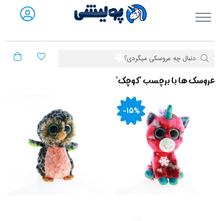
فروشگاه آنلاین پولیشی
عروسک ها با برچسب 'کوچک'
-۱۵%