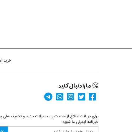
خرید آس
ما را دنبال کنید
کانال آپارات
صفحه فیسبوک پولیشی
کانال تلگرام
صفحه پینترست پولیشی
ارسال پیام در واتس
برای دریافت اطلاع از خدمات و محصولات جدید و تخفیف های پ
خبرنامه ایمیلی ما شوید.
اش