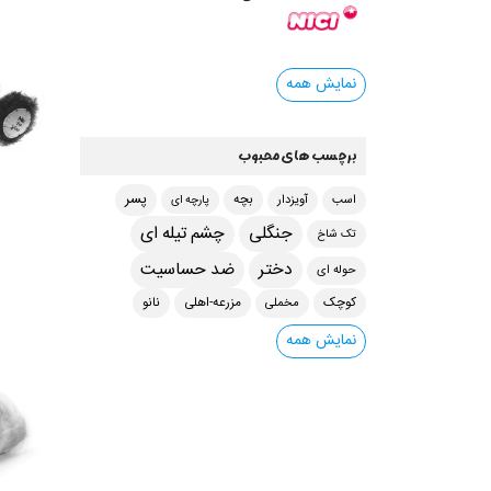
نمایش همه
برچسب های محبوب
پسر
اسب
آویزدار
بچه
پارچه ای
جنگلی
چشم تیله ای
تک شاخ
دختر
ضد حساسیت
حوله ای
مخملی
کوچک
مزرعه-اهلی
نانو
نمایش همه