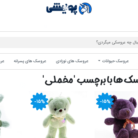
فروشگاه 
عروسک حیوانات
عروسک های نوزادی
عروسک های پسرانه
عرو
ک ها با برچسب 'مخملی'
-۱۵%
-۱۵%