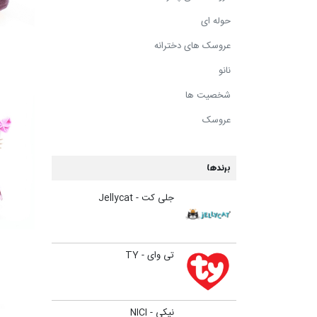
حوله ای
عروسک های دخترانه
نانو
شخصیت ها
عروسک
برندها
جلی کت - Jellycat
تی وای - TY
نیکی - NICI