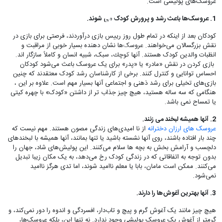
عروسک‌های پولیشی است.
1. عروسک‌ها باعث رشد و پرورش کودک می شوند.
کودکان بعد از اینکه در تمام طول روز رییس بازی درآوردند، فرصتی برای بازی در
نقش بزرگسالان می‌خواهند. عروسک‌ها نشان دهنده بسیار خوبی از مراقبت و
انظبات والدین کودک هستند. آنها كوچك، سبک، شبیه انسان و کاملاً سازگار اند.
بازی کردن در نقش «مادر» یا «پدر» برای یک عروسک‌ باعث می‌شود کودکان
احساس توانایی و کنترل کنند. برخی از کارشناسان رشد کودک معتقدند که چنین
بازی‌های تخیلی برای رشد ذهنی و اجتماعی آنها بسیار مهم است. علاوه بر این ،
هنگامی که سه ساله هستید، هیچ چیز جذاب تر از داشتن «کودک» با چهره کیتی
یا تمساح نمی باشد.
2. آنها همیشه لبخند می زنند.
عروسک های ارزان دخترانه
از نا امیدی‌های زندگی مصون هستند. مهم نیست که
چند بار افتاده باشند، روی آنها نشسته باشید یا تنها بمانند، آنها همیشه با لبخندهای
دلچسب و آرامش بخش به بچه ها سلام می‌کنند. این پولیش‌های شاد، جهان را
بدون توجه به اتفاقاتی که در زندگی کودک رخ می‌دهد، به یک مکان زیبا تبدیل
می‌کنند. ممکن است مامان، بابا یا معلم ناامید شوند، اما تدی هرگز ناامید
نمی‌شود.
3. آنها بهترین آغوش‌ها را دارند.
هیچ چیز مانند یک آغوش گرم و پیچ و تاب‌دار، افسردگی و اندوه را دور نمی‌کند، و
گرمتر از آغوش یک عروسک پولیشی وجود ندارد. نه تنها این، بلکه عروسک‌ها،