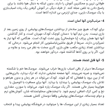
طولانی ترین و محکترین آغوش را دارند، بدون اینکه به دنبال هوا باشند یا برای
پاسخ دادن به تلفن عجله کنند. از طرف دیگر، در آغوش گرفتن یک ربات اسباب‌بازی
یا یک عروسک باربی، جدای ازنرمی بی اندازه آناها است.
4- مرتب‌کردن آنها آسان است.
برای کودک، هیچ چیز ساده‌تر از برداشتن عروسک‌های پولیشی از روی زمین بعد از
بازی نیست. بدن نرم آنها با دستان کوچک کودک مهربان است، و کنار گذاشتن
آنها تنها همان پرتاب (با خوشحالی) روی تخت کودک است. هنگامی که آنها نیاز به
تمیز‌کردن دارند، سریعاً از طریق ماشین‌لباسشویی کار انجام می‌شود. درحالی که
برداشتن تعداد زیادی مکعب های بازی، کاری سخت به نظر می رسد و علاوه بر
این، اگر پا بر روی آناها گذاشته شود، دردآور خواهند بود.
5- آنها قابل اعتماد هستند.
عروسک‌ها دیرتر از باقی اسباب بازی‌ها خراب می‌شوند. عروسک‌ها خم یا شکسته
نمی‌شوند و ضربه نمی‌بینند. آنها صفحه نمایشی ندارند که ترک بردارد، باتری‌هایی
که از بین برود یا قطعاتی که گم شوند. کودک می‌تواند در هر زمان و بدون هیاهو و
تلاش یک عروسک پولیشی را بیندازد یا بردارد. آنها برای مسافرت با اتومبیل یا
هواپیما بسیار عالی هستند. اگر یک عروسک پاره شود، می‌تواند با سوزن، مقداری
نخ و کمی کرک اضافی ترمیم شود. با لبخندهای سخاوتمندانه شان، آغوش‌های نرم
و دوام چند‌ساله، عروسک‌های پولیشی واقعاً دوستان کاملی هستند.
تعداد بسیار زیادی از این عروسک ها را میتوانید در فروشگاه پولیشی پیدا و انتخاب