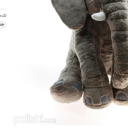
تگ ه
جن