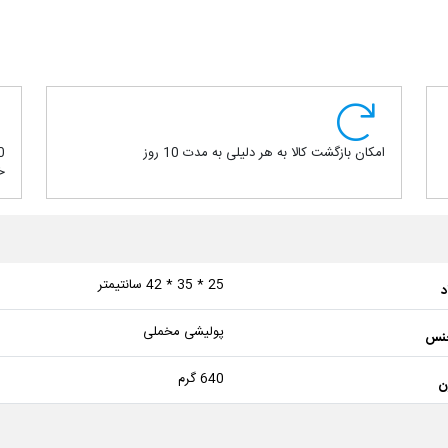
امکان بازگشت کالا به هر دلیلی به مدت 10 روز
خ
25 * 35 * 42 سانتیمتر
د
پولیشی مخملی
نس
640 گرم
ن